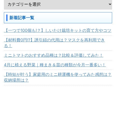
新着記事一覧
【一つで100個も!？】しいたけ栽培キットの育て方やコツ
【材料費0円!?】誘引紐の代用は？マスクを再利用でき
る！
ミニトマトのおすすめ品種は？比較＆評価してみた！
4月に植える野菜｜種まき＆苗の種類が今月一番多い！
【時短が叶う】家庭用のミニ耕運機を使ってみた感想は？
収納場所は？