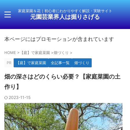
家庭菜園＆花｜初心者にわかりやすく解説・実験サイト
元園芸業界人は掘りさげる
本ページにはプロモーションが含まれています
HOME
>
【庭】で家庭菜園
>
畑づくり
>
PR
【庭】で家庭菜園
全記事一覧
畑づくり
畑の深さはどのくらい必要？【家庭菜園の土
作り】
2023-11-15