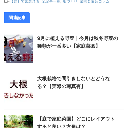
-
【庭】で家庭菜園
,
全記事一覧
,
畑づくり
,
菜園＆園芸コラム
関連記事
9月に植える野菜｜今月は秋冬野菜の
種類が一番多い【家庭菜園】
大根栽培で間引きしないとどうな
る？【実際の写真有】
【庭で家庭菜園】どこにレイアウト
すると良い？方角は？