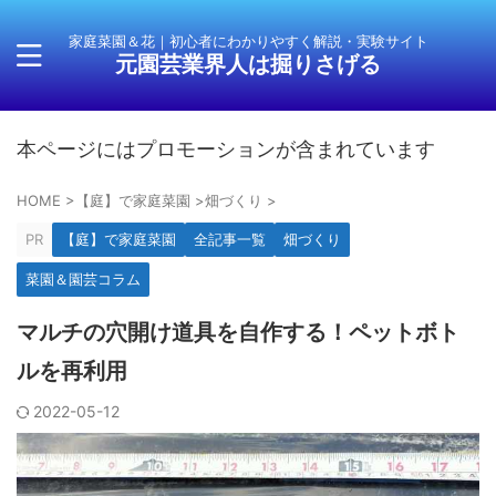
家庭菜園＆花｜初心者にわかりやすく解説・実験サイト
元園芸業界人は掘りさげる
本ページにはプロモーションが含まれています
HOME
>
【庭】で家庭菜園
>
畑づくり
>
PR
【庭】で家庭菜園
全記事一覧
畑づくり
菜園＆園芸コラム
マルチの穴開け道具を自作する！ペットボト
ルを再利用
2022-05-12