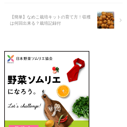
【簡単】なめこ栽培キットの育て方！収穫
は何回出来る？栽培記録付