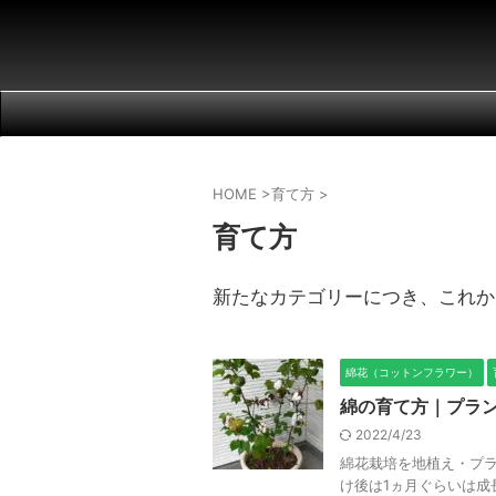
HOME
>
育て方
>
育て方
新たなカテゴリーにつき、これか
綿花（コットンフラワー）
綿の育て方｜プラ
2022/4/23
綿花栽培を地植え・プラ
け後は1ヵ月ぐらいは