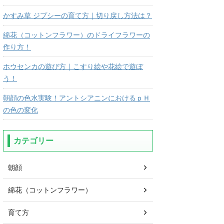
かすみ草 ジプシーの育て方｜切り戻し方法は？
綿花（コットンフラワー）のドライフラワーの
作り方！
ホウセンカの遊び方｜こすり絵や花絵で遊ぼ
う！
朝顔の色水実験！アントシアニンにおけるｐＨ
の色の変化
カテゴリー
朝顔
綿花（コットンフラワー）
育て方