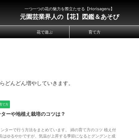
一つ一つの花の魅力を際立たせる【Horisageru】
元園芸業界人の【花】図鑑＆あそび
花で遊ぶ
育て方
らどんどん増やしていきます。
育て方
ンターや地植え栽培のコツは？
ンターで行う方法をまとめています。 綿の育て方のコツ 植え付
成長はゆるやかですが、気温が上昇する季節になるとグングンと成